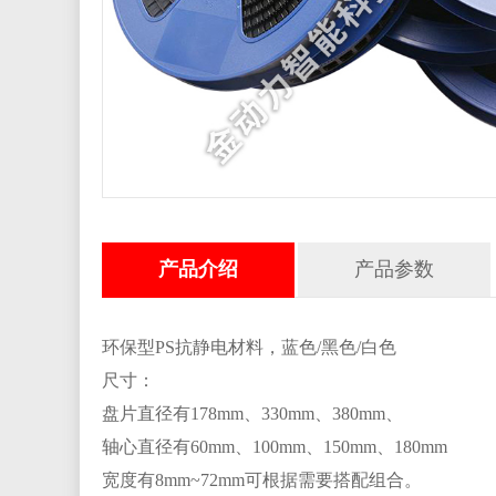
产品介绍
产品参数
环保型
PS
抗静电材料，蓝色
/
黑色
/
白色
尺寸：
盘片直径有
178mm
、
330mm
、
380mm
、
轴心直径有
60mm
、
100mm
、
150mm
、
180mm
宽度有
8mm~72mm
可根据需要搭配组合。