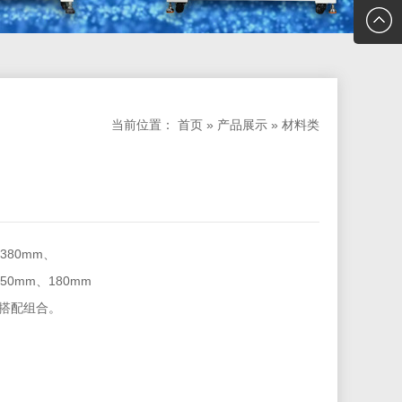
们
+86-
150192
当前位置：
首页
»
产品展示
»
材料类
80mm、

0mm、180mm

要搭配组合。